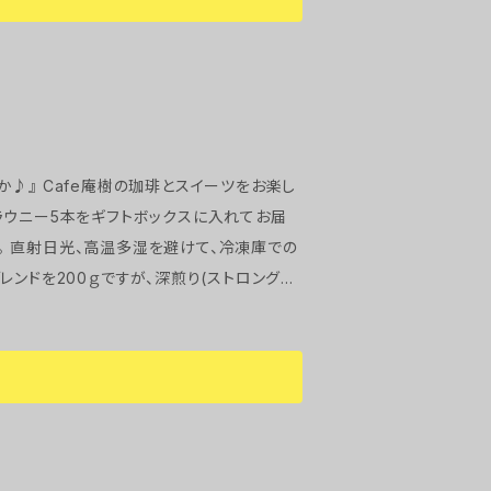
ーナッツ)がアクセントになります。 Caf
ラウニーの賞味期限
。 ご注文をいただいた後に焼き上げますので、
ツをお楽し
コブラウニー5本をギフトボックスに入れてお届
希望の方は備考欄に記載下さいませ。 (例：ブ
 ●ライトブレンド● 程
(アーモンド、クルミ、カシューナッツ)がアク