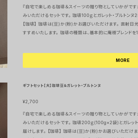
『自宅で楽しめる珈琲＆スイーツの贈り物としていかがですか♪』 Cafe庵樹の珈琲とスイー
みいただけるセットです。 珈琲100ｇとガレット・ブルトン
【珈琲】 珈琲は(豆)か(粉)かお選びいただけます。 直射日光、高温多湿を避けて、冷凍庫での保存をお
すすめいたします。 珈琲の種類は、基本的に庵樹ブレンドを100ｇですが、深煎り(ストロングブレンド)や
浅煎り(ライトブレンド)にも変更可能ですので、ご希望の方は
g など) ●庵樹ブレンド● ほのかに甘い風味で、心地好い酸味を感じます ●ストロングブレンド●
口のなかで苦味をしっかり楽しめ、高い香りが特徴 ●ライトブレンド● 程好い苦味で香ばしい香り
MORE
が特徴 【ガレット・ブルトンヌ】 フランスのブルターニュ地方に伝わる素朴な味わいの厚焼きクッキーで
す。 プレーン2枚入り1袋、抹茶2枚入り1袋です。 厚みがあるので食べごたえのあるクッキーです。 バター
の香りをお楽しみください。 ガレット・ブルトンヌの賞味期限は、到着後3.4日です。 直射日光、高温多湿
ギフトセット【大】珈琲豆＆ガレット・ブルトンヌ
を避けて、常温で保存してください。 ご注文をいただいた後
かかりますことをご了承下さいませ。 原材料・・・小麦粉、無塩バター、三温糖、卵、アーモンドプードル、
¥2,700
有機抹茶(抹茶のみ)、ベーキングパウダー
『自宅で楽しめる珈琲＆スイーツの贈り物としていかがですか♪』 Cafe庵樹の珈琲とスイー
みいただけるセットです。 珈琲200ｇ(100g×2袋)とガレ
届けします。 【珈琲】 珈琲は(豆)か(粉)かお選びいただけます。 直射日光、高温多湿を避けて、冷凍庫で