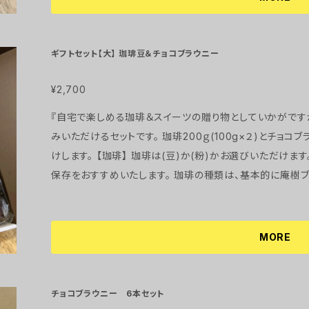
が特徴 【チョコブラウニー】 ビターチョコレートをたっぷり使用した、濃厚なチョコブラウニー2本セット
です！ 中に入っているミックスナッツ(アーモンド、クルミ、カシュ
e庵樹の店内でもデザートで提供している、人気のチョコブラウニーです。 チョコブ
ギフトセット【大】 珈琲豆＆チョコブラウニー
は、到着後2,3日ですので、お早目にお召し上がりください
発送までに3～5日程かかりますことをご了承下さいませ。
¥2,700
『自宅で楽しめる珈琲＆スイーツの贈り物としていかがですか♪』 Cafe庵樹の珈琲とスイー
みいただけるセットです。 珈琲200ｇ(100g×２)とチョ
けします。 【珈琲】 珈琲は(豆)か(粉)かお選びいただけます。 直射日光、高温多湿を避けて、冷凍庫での
保存をおすすめいたします。 珈琲の種類は、基本的に庵樹ブレンドを200ｇですが、深煎り(ストロングブ
レンド)や浅煎り(ライトブレンド)にも変更可能ですので、ご
レンド100ｇと深煎り100g など) ●庵樹ブレンド● ほのかに甘い風味で、心地好い酸味を感じます
●ストロングブレンド● 口のなかで苦味をしっかり楽しめ、高い香りが特徴
MORE
好い苦味で香ばしい香りが特徴 【チョコブラウニー】 ビターチョコレートをたっぷり使用した、濃厚なチョ
コブラウニー5本セットです！ 中に入っているミックスナッツ
セントになります。 Cafe庵樹の店内でもデザートで提供している、人気のチョコブラウニーです。 チョコ
チョコブラウニー 6本セット