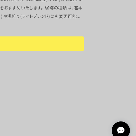
ド)や浅煎り(ライトブレンド)にも変更可能で
深煎り100g など) ●庵樹ブレン
レンド● 程好い苦味で香ばしい香りが特徴