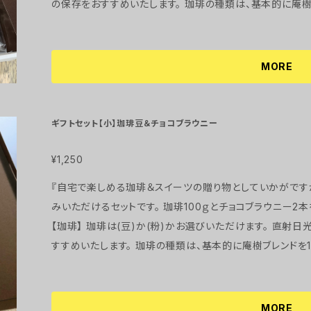
の保存をおすすめいたします。 珈琲の種類は、基本的に庵樹ブレンドを200ｇですが、深煎り(ストロング
ブレンド)や浅煎り(ライトブレンド)にも変更可能ですので、
ブレンド100ｇと深煎り100g など) ●庵樹ブレンド● ほのかに甘い風味で、心地好い酸味を感じま
す ●ストロングブレンド● 口のなかで苦味をしっかり楽しめ、高い香りが特徴 ●ライトブレンド●
MORE
程好い苦味で香ばしい香りが特徴 【ガレット・ブルトンヌ】 フランスのブルターニュ地方に伝わる素朴な
味わいの厚焼きクッキーです。 プレーン2枚入り3袋、抹茶2枚入り2袋です。 厚
のあるクッキーです。 バターの香りをお楽しみください。 ガレット・ブルトンヌの賞味期限は、到着後3.4
ギフトセット【小】珈琲豆＆チョコブラウニー
日です。 直射日光、高温多湿を避けて、常温で保存してくだ
ので、発送までに3～5日程かかりますことをご了承下さいませ。 原材料・・・小麦粉、無塩バタ
¥1,250
糖、卵、アーモンドプードル、有機抹茶(抹茶のみ)、ベーキン
『自宅で楽しめる珈琲＆スイーツの贈り物としていかがですか♪』 Cafe庵樹の珈琲とスイー
みいただけるセットです。 珈琲100ｇとチョコブラウニー2
【珈琲】 珈琲は(豆)か(粉)かお選びいただけます。 直射日光、高温多湿を避けて、冷凍庫での保存をお
すすめいたします。 珈琲の種類は、基本的に庵樹ブレンドを100ｇですが、深煎り(ストロングブレンド)や
浅煎り(ライトブレンド)にも変更可能ですので、ご希望の方は
g など) ●庵樹ブレンド● ほのかに甘い風味で、心地好い酸味を感じます ●ストロングブレンド●
口のなかで苦味をしっかり楽しめ、高い香りが特徴 ●ライトブレンド● 程好い苦味で香ばしい香り
MORE