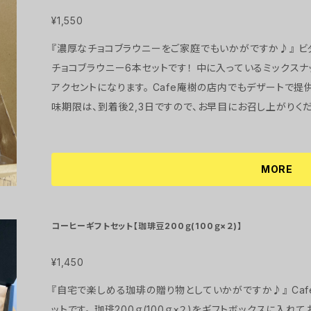
ブラウニーの賞味期限は、到着後2,3日ですので、お早目に
後に焼き上げますので、発送までに3～5日程かかりますこ
¥1,550
『濃厚なチョコブラウニーをご家庭でもいかがですか♪』 ビターチョコレートをたっぷり使用した、濃厚な
チョコブラウニー6本セットです！ 中に入っているミックスナ
アクセントになります。 Cafe庵樹の店内でもデザートで提供している、人気のチョコブラウニーです。 賞
味期限は、到着後2,3日ですので、お早目にお召し上がりく
すので、発送までに3～5日程かかりますことをご了承下さい
MORE
コーヒーギフトセット【珈琲豆200ｇ(100ｇ×２)】
¥1,450
『自宅で楽しめる珈琲の贈り物としていかがですか♪』 Cafe庵樹の珈琲をお楽しみいただけるギフトセ
ットです。 珈琲200ｇ(100ｇ×２)をギフトボックスに入れてお届けします。 珈琲は(