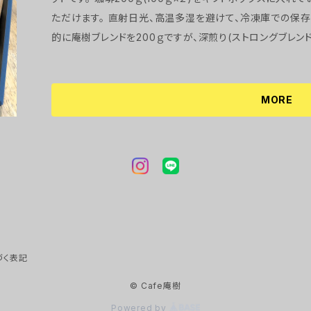
ただけます。 直射日光、高温多湿を避けて、冷凍庫での保存をおすすめいたします。 珈琲の種類は、基本
的に庵樹ブレンドを200ｇですが、深煎り(ストロングブレン
すので、ご希望の方は備考欄に記載下さいませ。 (例：ブレンド100ｇと
ド● ほのかに甘い風味で、心地好い酸味を感じます ●ストロングブレンド● 口のなかで苦味をし
っかり楽しめ、高い香りが特徴 ●ライトブ
MORE
づく表記
© Cafe庵樹
Powered by