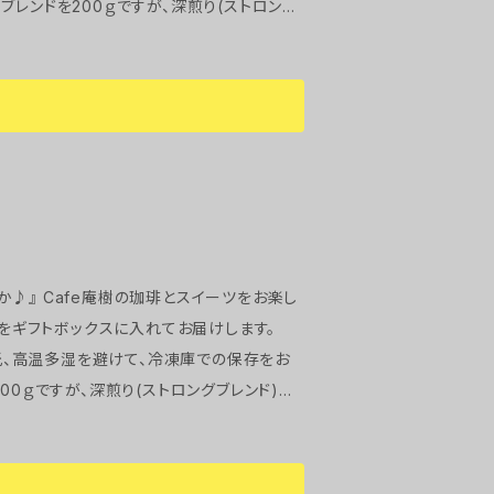
ご希望の方は備考欄に記載下さいませ。 (例：
みがあるので食べごたえ
さい。 ご注文をいただいた後に焼き上げます
ー、三温
グパウダー
ツをお楽し
本をギフトボックスに入れてお届けします。
備考欄に記載下さいませ。 (例：深煎り100